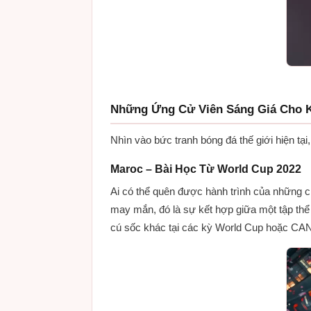
Những Ứng Cử Viên Sáng Giá Cho K
Nhìn vào bức tranh bóng đá thế giới hiện tại
Maroc – Bài Học Từ World Cup 2022
Ai có thể quên được hành trình của những c
may mắn, đó là sự kết hợp giữa một tập thể
cú sốc khác tại các kỳ World Cup hoặc CAN