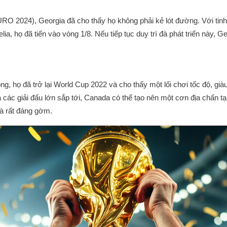
EURO 2024), Georgia đã cho thấy họ không phải kẻ lót đường. Với ti
, họ đã tiến vào vòng 1/8. Nếu tiếp tục duy trì đà phát triển này, Ge
 họ đã trở lại World Cup 2022 và cho thấy một lối chơi tốc độ, giàu
 các giải đấu lớn sắp tới, Canada có thể tạo nên một cơn địa chấn 
là rất đáng gờm.