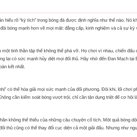
ần hiểu rõ “kỳ tích” trong bóng đá được định nghĩa như thế nào. Nó k
g đội bóng mạnh hơn về mọi mặt: đẳng cấp, kinh nghiệm và cả sự kỳ 
 một tinh thần tập thể không thể phá vỡ. Họ chơi vì nhau, chiến đấ
hưng lại có sức mạnh hủy diệt mọi đối thủ. Hãy nhớ đến Đan Mạch t
oàn kết nhất.
 nhị” có thể hóa giải mọi sức mạnh của đối phương. Đôi khi, lối chơi
Không cần kiểm soát bóng vượt trội, chỉ cần tận dụng triệt để cơ hội 
hần không thể thiếu của những câu chuyện cổ tích. Một quả bóng dội 
 đối thủ cũng có thể thay đổi cục diện cả một giải đấu. Nhưng như n