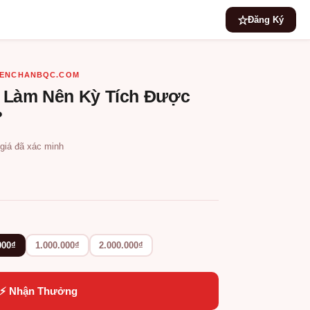
Đăng Ký
DIENCHANBQC.COM
ẽ Làm Nên Kỳ Tích Được
?
 giá đã xác minh
000₫
1.000.000₫
2.000.000₫
⚡ Nhận Thưởng