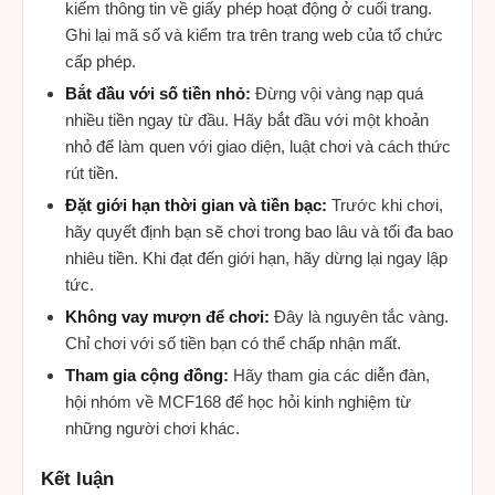
kiếm thông tin về giấy phép hoạt động ở cuối trang.
Ghi lại mã số và kiểm tra trên trang web của tổ chức
cấp phép.
Bắt đầu với số tiền nhỏ:
Đừng vội vàng nạp quá
nhiều tiền ngay từ đầu. Hãy bắt đầu với một khoản
nhỏ để làm quen với giao diện, luật chơi và cách thức
rút tiền.
Đặt giới hạn thời gian và tiền bạc:
Trước khi chơi,
hãy quyết định bạn sẽ chơi trong bao lâu và tối đa bao
nhiêu tiền. Khi đạt đến giới hạn, hãy dừng lại ngay lập
tức.
Không vay mượn để chơi:
Đây là nguyên tắc vàng.
Chỉ chơi với số tiền bạn có thể chấp nhận mất.
Tham gia cộng đồng:
Hãy tham gia các diễn đàn,
hội nhóm về MCF168 để học hỏi kinh nghiệm từ
những người chơi khác.
Kết luận