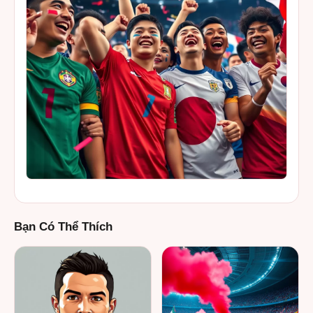
Bạn Có Thể Thích