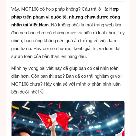
Vậy, MCF168 có hợp pháp không? Câu trả lời là:
Hợp
pháp trên phạm vi quốc tế, nhưng chưa được công
nhận tại Việt Nam.
Nó không phải là một trang web lừa
đảo nếu bạn chơi có chừng mực và hiểu rõ luật chơi. Tuy
nhiên, bạn cũng không nên quá ảo tưởng về việc làm
giàu từ nó. Hãy coi nó như một kênh giải trí, và luôn đặt
sự an toàn của bản thân lên hàng đầu.
Mình hy vọng bài viết này đã giúp bạn có cái nhìn toàn
diện hơn. Còn bạn thì sao? Bạn đã có trải nghiệm gì với
MCF168 chưa? Hãy chia sẻ với mình ở phần bình luận
bên dưới nhé! 👇