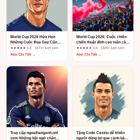
World Cup 2026 Hứa Hẹn
World Cup 2026: Cuộc chiến
Những Cuộc Đua Gay Cấn
chiến thuật đỉnh cao toàn cầu
Đến Phút Cuối
và những điều chưa từng có
★★★★★
4.8 · 1871+ lượt xem
★★★★★
4.8 · 1826+ lượt xem
Xem Chi Tiết →
Xem Chi Tiết →
Truy cập ngoaihanganh.onl
Tặng Code Casino dễ khiến
xem Những bất ngờ chấn
người dùng bỏ qua cảnh báo