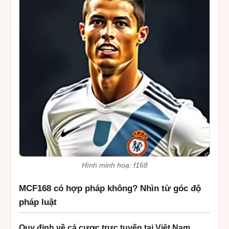
Hình minh hoạ: f168
MCF168 có hợp pháp không? Nhìn từ góc độ
pháp luật
Quy định về cá cược trực tuyến tại Việt Nam