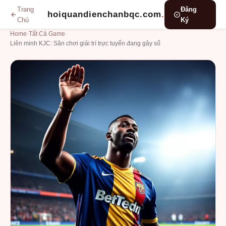
Trang
Đăng
hoiquandienchanbqc.com
.
Chủ
Ký
Home
›
Tất Cả Game
›
Liên minh KJC: Sân chơi giải trí trực tuyến đang gây số