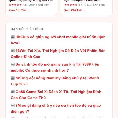
Quốc: Cập Nhật Nóng Hổi Và
by-Touchpoint Look at
Những Điều Bạn Cần Biết
Whether the Experience
★★★★★
4.8 · 2854+ lượt xem
★★★★★
4.8 · 2411+ lượt xem
Holds Up
Xem Chi Tiết →
Xem Chi Tiết →
BẠN CÓ THỂ THÍCH
🎰
HitClub có giúp người chơi mobile giải trí ổn định
hơn?
🎰
56Win Tài Xỉu: Trải Nghiệm Cổ Điển Với Phiên Bản
Online Đỉnh Cao
🎰
So sánh tốc độ mở game sau khi Tải 789P trên
mobile: Có thực sự nhanh hơn?
🎰
Những đội bóng Nam Mỹ đáng chú ý tại World
Cup 2026
🎰
Go88 Game Bài Xì Dách Xì Tố: Trải Nghiệm Đỉnh
Cao Cho Game Thủ
🎰
7M có gì đáng chú ý nếu ưu tiên tốc độ và giao
diện gọn?