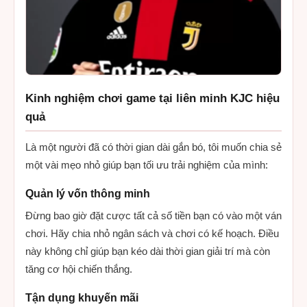
Kinh nghiệm chơi game tại liên minh KJC hiệu
quả
Là một người đã có thời gian dài gắn bó, tôi muốn chia sẻ
một vài mẹo nhỏ giúp bạn tối ưu trải nghiệm của mình:
Quản lý vốn thông minh
Đừng bao giờ đặt cược tất cả số tiền bạn có vào một ván
chơi. Hãy chia nhỏ ngân sách và chơi có kế hoạch. Điều
này không chỉ giúp bạn kéo dài thời gian giải trí mà còn
tăng cơ hội chiến thắng.
Tận dụng khuyến mãi