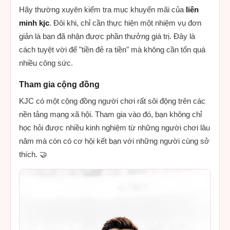
Hãy thường xuyên kiểm tra mục khuyến mãi của
liên
minh kjc
. Đôi khi, chỉ cần thực hiện một nhiệm vụ đơn
giản là bạn đã nhận được phần thưởng giá trị. Đây là
cách tuyệt vời để "tiền đẻ ra tiền" mà không cần tốn quá
nhiều công sức.
Tham gia cộng đồng
KJC có một cộng đồng người chơi rất sôi động trên các
nền tảng mạng xã hội. Tham gia vào đó, bạn không chỉ
học hỏi được nhiều kinh nghiệm từ những người chơi lâu
năm mà còn có cơ hội kết bạn với những người cùng sở
thích. 🤝