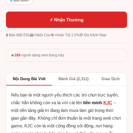
2.000.000₫
⚡ Nhận Thưởng
🔒 Bảo Mật SSL
🎰 Odds Cao
🔄 Hoàn Trả 1.5%
💳 Đa Kênh Nạp
🔥
189
người đang xem trang này
Nội Dung Bài Viết
Đánh Giá (2,311)
Giao Dịch
Nếu bạn là một người yêu thích các trò chơi trực tuyến,
chắc hẳn không còn xa lạ với cái tên
liên minh
KJC
–
một nền tảng giải trí đang làm mưa làm gió trong thời
gian gần đây. Không chỉ đơn thuần là một trang web chơi
game, KJC còn là một cộng đồng sôi động, nơi hàng