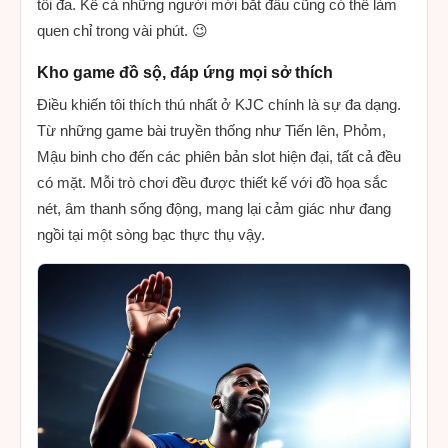
tối đa. Kể cả những người mới bắt đầu cũng có thể làm
quen chỉ trong vài phút. 😉
Kho game đồ sộ, đáp ứng mọi sở thích
Điều khiến tôi thích thú nhất ở KJC chính là sự đa dạng.
Từ những game bài truyền thống như Tiến lên, Phỏm,
Mậu binh cho đến các phiên bản slot hiện đại, tất cả đều
có mặt. Mỗi trò chơi đều được thiết kế với đồ họa sắc
nét, âm thanh sống động, mang lại cảm giác như đang
ngồi tại một sòng bạc thực thụ vậy.