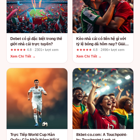
Debet có gì đặc biệt trong thế
Kèo nhà cái có liên hệ gì với
giới nhà cái trực tuyến?
tỷ lệ bóng đá hôm nay? Giải
mã chi tiết
★★★★★
4.8 · 2301+ lượt xem
★★★★★
4.8 · 2496+ lượt xem
Xem Chi Tiết →
Xem Chi Tiết →
Trực Tiếp World Cup Hàn
8kbet-co.com: A Touchpoint-