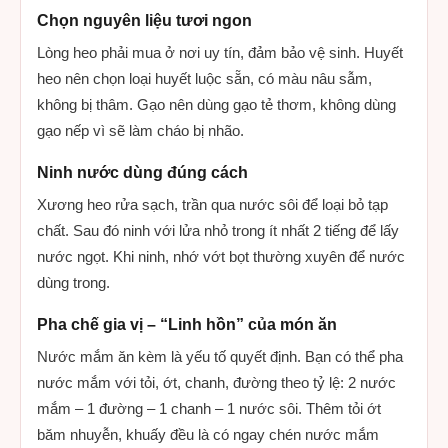
Chọn nguyên liệu tươi ngon
Lòng heo phải mua ở nơi uy tín, đảm bảo vệ sinh. Huyết
heo nên chọn loại huyết luộc sẵn, có màu nâu sẫm,
không bị thâm. Gạo nên dùng gạo tẻ thơm, không dùng
gạo nếp vì sẽ làm cháo bị nhão.
Ninh nước dùng đúng cách
Xương heo rửa sạch, trần qua nước sôi để loại bỏ tạp
chất. Sau đó ninh với lửa nhỏ trong ít nhất 2 tiếng để lấy
nước ngọt. Khi ninh, nhớ vớt bọt thường xuyên để nước
dùng trong.
Pha chế gia vị – “Linh hồn” của món ăn
Nước mắm ăn kèm là yếu tố quyết định. Bạn có thể pha
nước mắm với tỏi, ớt, chanh, đường theo tỷ lệ: 2 nước
mắm – 1 đường – 1 chanh – 1 nước sôi. Thêm tỏi ớt
băm nhuyễn, khuấy đều là có ngay chén nước mắm