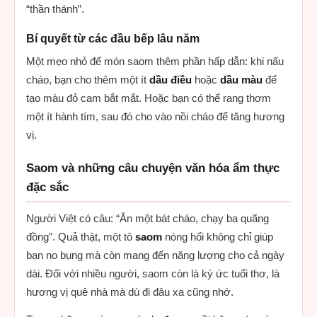
“thần thánh”.
Bí quyết từ các đầu bếp lâu năm
Một mẹo nhỏ để món saom thêm phần hấp dẫn: khi nấu
cháo, bạn cho thêm một ít
dầu điều
hoặc
dầu màu
để
tạo màu đỏ cam bắt mắt. Hoặc bạn có thể rang thơm
một ít hành tím, sau đó cho vào nồi cháo để tăng hương
vị.
Saom và những câu chuyện văn hóa ẩm thực
đặc sắc
Người Việt có câu: “Ăn một bát cháo, chạy ba quãng
đồng”. Quả thật, một tô
saom
nóng hổi không chỉ giúp
bạn no bụng mà còn mang đến năng lượng cho cả ngày
dài. Đối với nhiều người, saom còn là ký ức tuổi thơ, là
hương vị quê nhà mà dù đi đâu xa cũng nhớ.