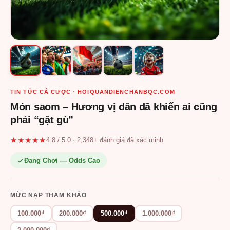
TIN TỨC CÁ CƯỢC · HOIQUANDIENCHANBQC.COM
Món saom – Hương vị dân dã khiến ai cũng
phải “gật gù”
★★★★★
4.8 / 5.0 · 2,348+ đánh giá đã xác minh
Đang Chơi — Odds Cao
MỨC NẠP THAM KHẢO
100.000₫
200.000₫
500.000₫
1.000.000₫