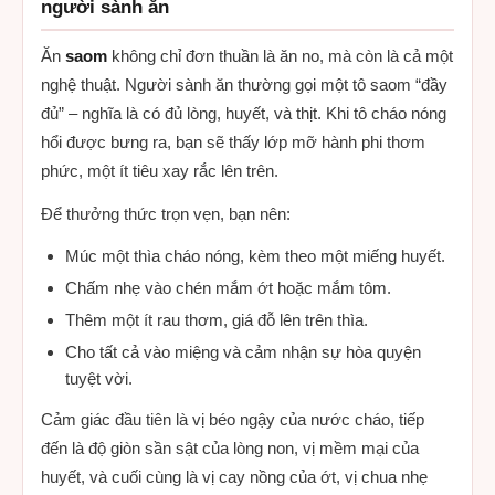
người sành ăn
Ăn
saom
không chỉ đơn thuần là ăn no, mà còn là cả một
nghệ thuật. Người sành ăn thường gọi một tô saom “đầy
đủ” – nghĩa là có đủ lòng, huyết, và thịt. Khi tô cháo nóng
hổi được bưng ra, bạn sẽ thấy lớp mỡ hành phi thơm
phức, một ít tiêu xay rắc lên trên.
Để thưởng thức trọn vẹn, bạn nên:
Múc một thìa cháo nóng, kèm theo một miếng huyết.
Chấm nhẹ vào chén mắm ớt hoặc mắm tôm.
Thêm một ít rau thơm, giá đỗ lên trên thìa.
Cho tất cả vào miệng và cảm nhận sự hòa quyện
tuyệt vời.
Cảm giác đầu tiên là vị béo ngậy của nước cháo, tiếp
đến là độ giòn sần sật của lòng non, vị mềm mại của
huyết, và cuối cùng là vị cay nồng của ớt, vị chua nhẹ