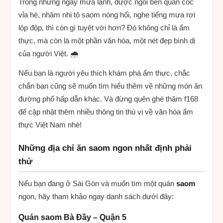
Trong những ngày mưa lạnh, được ngồi bên quán cóc
vỉa hè, nhâm nhi tô saom nóng hổi, nghe tiếng mưa rơi
lộp độp, thì còn gì tuyệt vời hơn? Đó không chỉ là ẩm
thực, mà còn là một phần văn hóa, một nét đẹp bình dị
của người Việt. 🌧️
Nếu bạn là người yêu thích khám phá ẩm thực, chắc
chắn bạn cũng sẽ muốn tìm hiểu thêm về những món ăn
đường phố hấp dẫn khác. Và đừng quên ghé thăm f168
để cập nhật thêm nhiều thông tin thú vị về văn hóa ẩm
thực Việt Nam nhé!
Những địa chỉ ăn saom ngon nhất định phải
thử
Nếu bạn đang ở Sài Gòn và muốn tìm một quán
saom
ngon, hãy tham khảo ngay danh sách dưới đây:
Quán saom Bà Đầy – Quận 5