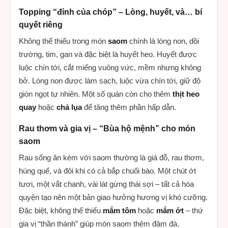
Topping “đỉnh của chóp” – Lòng, huyết, và… bí
quyết riêng
Không thể thiếu trong món
saom
chính là lòng non, dồi
trường, tim, gan và đặc biệt là huyết heo. Huyết được
luộc chín tới, cắt miếng vuông vức, mềm nhưng không
bở. Lòng non được làm sạch, luộc vừa chín tới, giữ độ
giòn ngọt tự nhiên. Một số quán còn cho thêm
thịt heo
quay
hoặc
chả lụa
để tăng thêm phần hấp dẫn.
Rau thơm và gia vị – “Bùa hộ mệnh” cho món
saom
Rau sống ăn kèm với saom thường là giá đỗ, rau thơm,
húng quế, và đôi khi có cả bắp chuối bào. Một chút ớt
tươi, một vắt chanh, vài lát gừng thái sợi – tất cả hòa
quyện tạo nên một bản giao hưởng hương vị khó cưỡng.
Đặc biệt, không thể thiếu
mắm tôm
hoặc
mắm ớt
– thứ
gia vị “thần thánh” giúp món saom thêm đậm đà.