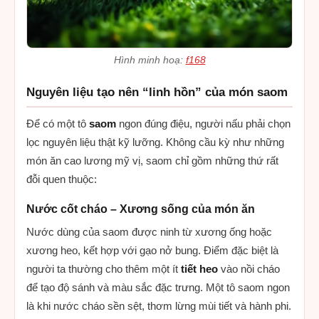
Hình minh hoạ:
f168
Nguyên liệu tạo nên “linh hồn” của món saom
Để có một tô
saom
ngon đúng điệu, người nấu phải chọn
lọc nguyên liệu thật kỹ lưỡng. Không cầu kỳ như những
món ăn cao lương mỹ vị, saom chỉ gồm những thứ rất
đỗi quen thuộc:
Nước cốt cháo – Xương sống của món ăn
Nước dùng của saom được ninh từ xương ống hoặc
xương heo, kết hợp với gạo nở bung. Điểm đặc biệt là
người ta thường cho thêm một ít
tiết heo
vào nồi cháo
để tạo độ sánh và màu sắc đặc trưng. Một tô saom ngon
là khi nước cháo sền sệt, thơm lừng mùi tiết và hành phi.