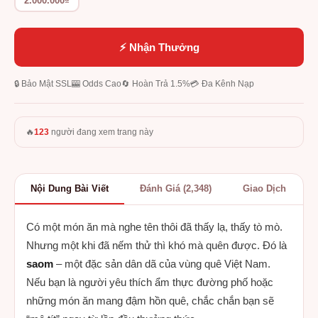
2.000.000₫
⚡ Nhận Thưởng
🔒 Bảo Mật SSL
🎰 Odds Cao
🔄 Hoàn Trả 1.5%
💳 Đa Kênh Nạp
🔥
123
người đang xem trang này
Nội Dung Bài Viết
Đánh Giá (2,348)
Giao Dịch
Có một món ăn mà nghe tên thôi đã thấy lạ, thấy tò mò.
Nhưng một khi đã nếm thử thì khó mà quên được. Đó là
saom
– một đặc sản dân dã của vùng quê Việt Nam.
Nếu bạn là người yêu thích ẩm thực đường phố hoặc
những món ăn mang đậm hồn quê, chắc chắn bạn sẽ