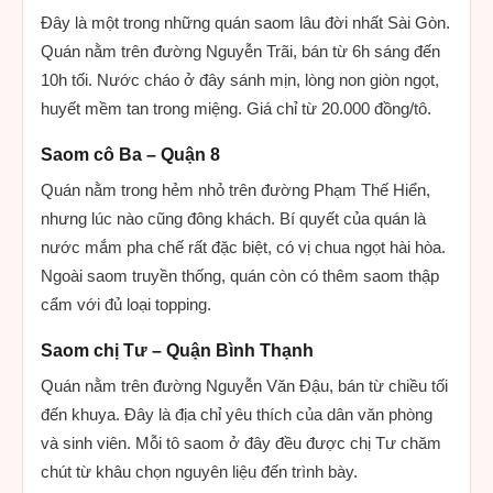
Đây là một trong những quán saom lâu đời nhất Sài Gòn.
Quán nằm trên đường Nguyễn Trãi, bán từ 6h sáng đến
10h tối. Nước cháo ở đây sánh mịn, lòng non giòn ngọt,
huyết mềm tan trong miệng. Giá chỉ từ 20.000 đồng/tô.
Saom cô Ba – Quận 8
Quán nằm trong hẻm nhỏ trên đường Phạm Thế Hiển,
nhưng lúc nào cũng đông khách. Bí quyết của quán là
nước mắm pha chế rất đặc biệt, có vị chua ngọt hài hòa.
Ngoài saom truyền thống, quán còn có thêm saom thập
cẩm với đủ loại topping.
Saom chị Tư – Quận Bình Thạnh
Quán nằm trên đường Nguyễn Văn Đậu, bán từ chiều tối
đến khuya. Đây là địa chỉ yêu thích của dân văn phòng
và sinh viên. Mỗi tô saom ở đây đều được chị Tư chăm
chút từ khâu chọn nguyên liệu đến trình bày.