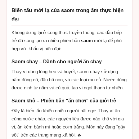
Biến tấu mới lạ của saom trong ẩm thực hiện
đại
Không dừng lại ở công thức truyền thống, các đầu bếp
trẻ đã sáng tạo ra nhiều phiên bản
saom
mới lạ để phù
hợp với khẩu vị hiện đại:
Saom chay – Dành cho người ăn chay
Thay vì dùng lòng heo và huyết, saom chay sử dụng
nấm đông cô, đậu hũ non, và các loại rau củ. Nước dùng
được ninh từ nấm và củ quả, tạo vị ngọt thanh tự nhiên.
Saom khô – Phiên bản “ăn chơi” của giới trẻ
Đây là biến tấu khiến nhiều người bất ngờ. Thay vì ăn
cùng nước cháo, các nguyên liệu được xào khô với gia
vị, ăn kèm bánh mì hoặc cơm trắng. Món này đang “gây
sốt” trên các trang mạng xã hội. 🔥