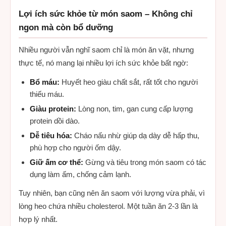
Lợi ích sức khỏe từ món saom – Không chỉ
ngon mà còn bổ dưỡng
Nhiều người vẫn nghĩ saom chỉ là món ăn vặt, nhưng
thực tế, nó mang lại nhiều lợi ích sức khỏe bất ngờ:
Bổ máu:
Huyết heo giàu chất sắt, rất tốt cho người
thiếu máu.
Giàu protein:
Lòng non, tim, gan cung cấp lượng
protein dồi dào.
Dễ tiêu hóa:
Cháo nấu nhừ giúp dạ dày dễ hấp thu,
phù hợp cho người ốm dậy.
Giữ ấm cơ thể:
Gừng và tiêu trong món saom có tác
dụng làm ấm, chống cảm lạnh.
Tuy nhiên, bạn cũng nên ăn saom với lượng vừa phải, vì
lòng heo chứa nhiều cholesterol. Một tuần ăn 2-3 lần là
hợp lý nhất.