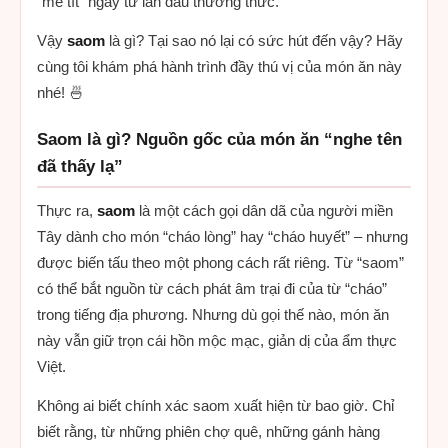
“mê tít” ngay từ lần đầu thưởng thức.
Vậy
saom
là gì? Tại sao nó lại có sức hút đến vậy? Hãy
cùng tôi khám phá hành trình đầy thú vị của món ăn này
nhé! 🍜
Saom là gì? Nguồn gốc của món ăn “nghe tên
đã thấy lạ”
Thực ra,
saom
là một cách gọi dân dã của người miền
Tây dành cho món “cháo lòng” hay “cháo huyết” – nhưng
được biến tấu theo một phong cách rất riêng. Từ “saom”
có thể bắt nguồn từ cách phát âm trại đi của từ “cháo”
trong tiếng địa phương. Nhưng dù gọi thế nào, món ăn
này vẫn giữ trọn cái hồn mộc mạc, giản dị của ẩm thực
Việt.
Không ai biết chính xác saom xuất hiện từ bao giờ. Chỉ
biết rằng, từ những phiên chợ quê, những gánh hàng