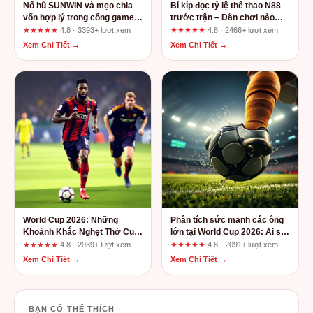
Nổ hũ SUNWIN và mẹo chia
Bí kíp đọc tỷ lệ thể thao N88
vốn hợp lý trong cổng game
trước trận – Dân chơi nào
đổi thưởng
cũng cần nắm
★★★★★
4.8 · 3393+ lượt xem
★★★★★
4.8 · 2466+ lượt xem
Xem Chi Tiết →
Xem Chi Tiết →
World Cup 2026: Những
Phân tích sức mạnh các ông
Khoảnh Khắc Nghẹt Thở Cuối
lớn tại World Cup 2026: Ai sẽ
Trận Làm Nên Huyền Thoại
lên ngôi?
★★★★★
4.8 · 2039+ lượt xem
★★★★★
4.8 · 2091+ lượt xem
Xem Chi Tiết →
Xem Chi Tiết →
BẠN CÓ THỂ THÍCH