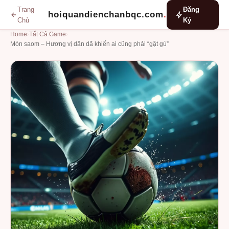
Trang
Đăng
hoiquandienchanbqc.com
.
Chủ
Ký
Home
›
Tất Cả Game
›
Món saom – Hương vị dân dã khiến ai cũng phải “gật gù”