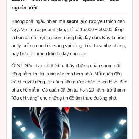
người Việt
Không phải ngẫu nhiên mà
saom
lại được yêu thích đến
vậy. Với mức giá bình dân, chỉ từ 15.000 – 30.000 đồng
là bạn đã có một tô saom nóng hổi, đầy đặn. Đây là món
ăn lý tưởng cho bữa sáng vội vàng, bữa trưa nhẹ nhàng,
hay bữa tối muộn khi dạ dày cồn cào.
Ở Sài Gòn, bạn có thể tìm thấy những quán saom nổi
tiếng nằm len lỏi trong các con hẻm nhỏ. Mỗi quán đều
có bí quyết riêng, từ cách nấu nước cháo, chọn lòng, đến
pha chế mắm. Có quán đã tồn tại hơn 20 năm, trở thành
“địa chỉ vàng” cho những tín đồ ẩm thực đường phố.