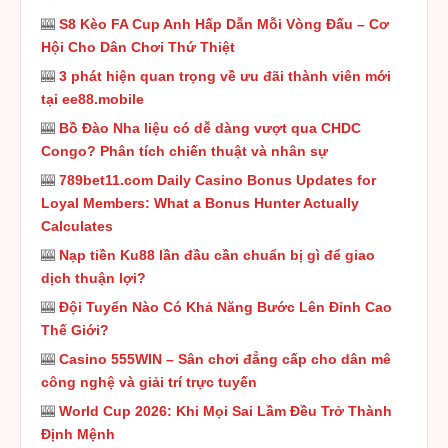
🎰
S8 Kèo FA Cup Anh Hấp Dẫn Mỗi Vòng Đấu – Cơ
Hội Cho Dân Chơi Thứ Thiệt
🎰
3 phát hiện quan trọng về ưu đãi thành viên mới
tại ee88.mobile
🎰
Bồ Đào Nha liệu có dễ dàng vượt qua CHDC
Congo? Phân tích chiến thuật và nhân sự
🎰
789bet11.com Daily Casino Bonus Updates for
Loyal Members: What a Bonus Hunter Actually
Calculates
🎰
Nạp tiền Ku88 lần đầu cần chuẩn bị gì để giao
dịch thuận lợi?
🎰
Đội Tuyển Nào Có Khả Năng Bước Lên Đỉnh Cao
Thế Giới?
🎰
Casino 555WIN – Sân chơi đẳng cấp cho dân mê
công nghệ và giải trí trực tuyến
🎰
World Cup 2026: Khi Mọi Sai Lầm Đều Trở Thành
Định Mệnh