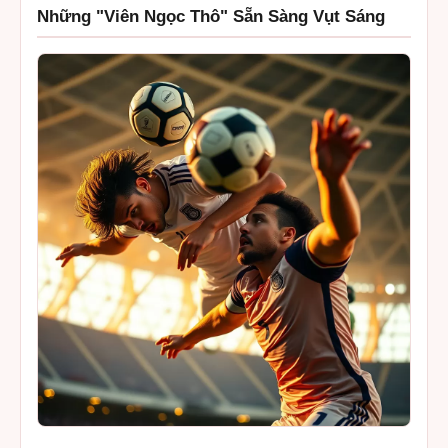
Những "Viên Ngọc Thô" Sẵn Sàng Vụt Sáng