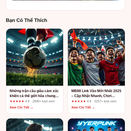
Bạn Có Thể Thích
Những trận cầu giàu cảm xúc
MB88 Link Vào Mới Nhất 2025
khiến cả thế giới hòa chung
– Cập Nhật Nhanh, Chơi
nhịp đập
Game Không Lo Gián Đoạn
★★★★★
4.8 · 2690+ lượt xem
★★★★★
4.8 · 3157+ lượt xem
Xem Chi Tiết →
Xem Chi Tiết →