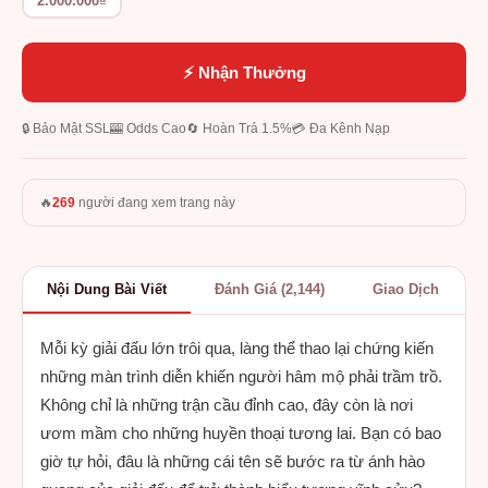
2.000.000₫
⚡ Nhận Thưởng
🔒 Bảo Mật SSL
🎰 Odds Cao
🔄 Hoàn Trả 1.5%
💳 Đa Kênh Nạp
🔥
269
người đang xem trang này
Nội Dung Bài Viết
Đánh Giá (2,144)
Giao Dịch
Mỗi kỳ giải đấu lớn trôi qua, làng thể thao lại chứng kiến
những màn trình diễn khiến người hâm mộ phải trầm trồ.
Không chỉ là những trận cầu đỉnh cao, đây còn là nơi
ươm mầm cho những huyền thoại tương lai. Bạn có bao
giờ tự hỏi, đâu là những cái tên sẽ bước ra từ ánh hào