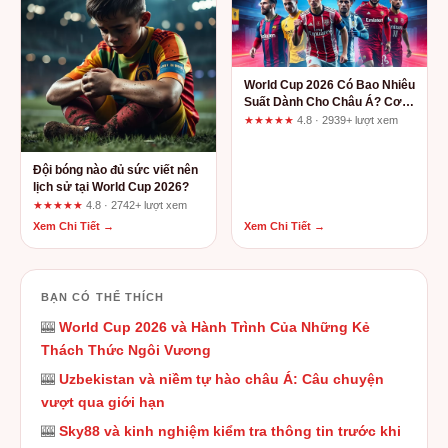
World Cup 2026 Có Bao Nhiêu
Suất Dành Cho Châu Á? Cơ
Hội Vàng Cho Bóng Đá Việt
★★★★★
4.8 · 2939+ lượt xem
Nam
Đội bóng nào đủ sức viết nên
lịch sử tại World Cup 2026?
★★★★★
4.8 · 2742+ lượt xem
Xem Chi Tiết →
Xem Chi Tiết →
BẠN CÓ THỂ THÍCH
🎰
World Cup 2026 và Hành Trình Của Những Kẻ
Thách Thức Ngôi Vương
🎰
Uzbekistan và niềm tự hào châu Á: Câu chuyện
vượt qua giới hạn
🎰
Sky88 và kinh nghiệm kiểm tra thông tin trước khi