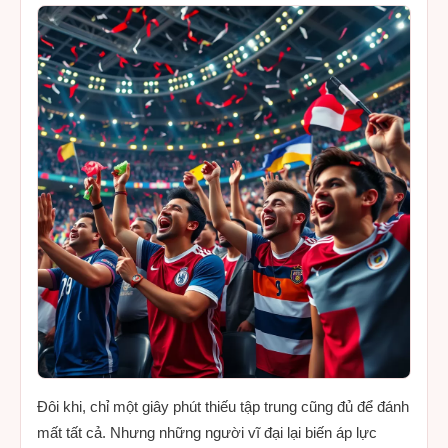
Đôi khi, chỉ một giây phút thiếu tập trung cũng đủ để đánh
mất tất cả. Nhưng những người vĩ đại lại biến áp lực