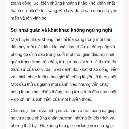
thành động lực, biến những khoảnh khắc khó khăn nhất
thành cơ hội để tỏa sáng. Đó là lý do vì sao chúng ta yêu
mến và tôn vinh họ.
Sự nhất quán và khát khao không ngừng nghỉ
Một huyền thoại không thể chỉ tỏa sáng trong một trận
đấu hay một giải đấu. Họ phải duy trì được đẳng cấp và
phong độ đỉnh cao trong suốt một thời gian dài. Sự nhất
quán trong từng trận đấu, từng mùa giải mới là thước đo
thực sự của sự vĩ đại. Bên cạnh đó, khát khao cống hiến
và chinh phục không bao giờ tắt cũng là yếu tố then chốt.
Một cầu thủ đã giành mọi danh hiệu nhưng vẫn cháy
bỏng khao khát chiến thắng trong từng trận đấu nhỏ nhất
– đó chính là tinh thần của một huyền thoại.
Chính sự bền bỉ và tình yêu vô hạn với trái bóng đã giúp
họ vượt qua những chấn thương, những lời chỉ trích và
những thất bại. Họ không bao giờ hài lòng với những gì