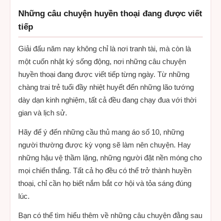
Những câu chuyện huyền thoại đang được viết
tiếp
Giải đấu năm nay không chỉ là nơi tranh tài, mà còn là
một cuốn nhật ký sống động, nơi những câu chuyện
huyền thoại đang được viết tiếp từng ngày. Từ những
chàng trai trẻ tuổi đầy nhiệt huyết đến những lão tướng
dày dạn kinh nghiệm, tất cả đều đang chạy đua với thời
gian và lịch sử.
Hãy để ý đến những cầu thủ mang áo số 10, những
người thường được kỳ vọng sẽ làm nên chuyện. Hay
những hậu vệ thầm lặng, những người đặt nền móng cho
mọi chiến thắng. Tất cả họ đều có thể trở thành huyền
thoại, chỉ cần họ biết nắm bắt cơ hội và tỏa sáng đúng
lúc.
Bạn có thể tìm hiểu thêm về những câu chuyện đằng sau