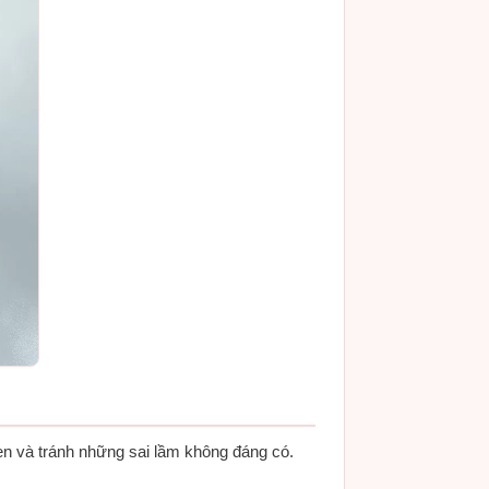
n và tránh những sai lầm không đáng có.