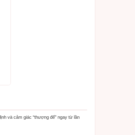
định và cảm giác “thượng đế” ngay từ lần