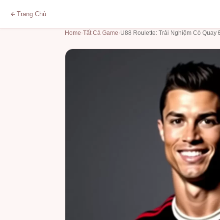
Trang Chủ
Home
›
Tất Cả Game
›
U88 Roulette: Trải Nghiệm Cò Quay