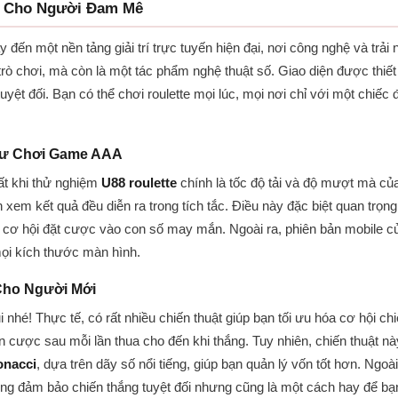
ệ Cho Người Đam Mê
y đến một nền tảng giải trí trực tuyến hiện đại, nơi công nghệ và tr
 trò chơi, mà còn là một tác phẩm nghệ thuật số. Giao diện được thiết
yệt đối. Bạn có thể chơi roulette mọi lúc, mọi nơi chỉ với một chiếc 
hư Chơi Game AAA
ất khi thử nghiệm
U88 roulette
chính là tốc độ tải và độ mượt mà của
xem kết quả đều diễn ra trong tích tắc. Điều này đặc biệt quan trọng 
lỡ cơ hội đặt cược vào con số may mắn. Ngoài ra, phiên bản mobile 
 mọi kích thước màn hình.
 Cho Người Mới
ủi nhé! Thực tế, có rất nhiều chiến thuật giúp bạn tối ưu hóa cơ hội c
ền cược sau mỗi lần thua cho đến khi thắng. Tuy nhiên, chiến thuật n
onacci
, dựa trên dãy số nổi tiếng, giúp bạn quản lý vốn tốt hơn. Ngoà
ng đảm bảo chiến thắng tuyệt đối nhưng cũng là một cách hay để bạn