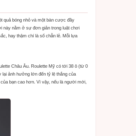
, một quả bóng nhỏ và một bàn cược đầy
ơi này nằm ở sự đơn giản trong luật chơi
ắc, hay thậm chí là số chẵn lẻ. Mỗi lựa
ulette Châu Âu. Roulette Mỹ có tới 38 ô (từ 0
 lại ảnh hưởng lớn đến tỷ lệ thắng của
 của bạn cao hơn. Vì vậy, nếu là người mới,