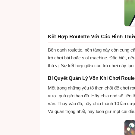
Kết Hợp Roulette Với Các Hình Thức
Bên cạnh roulette, nền tảng này còn cung c
trò chơi bài hoặc slot machine. Đặc biệt, n
thú vị. Sự kết hợp giữa các trò chơi này tạo
Bí Quyết Quản Lý Vốn Khi Chơi Roule
Một trong những yếu tố then chốt để chơi rou
vượt quá giới hạn đó. Hãy chia nhỏ số tiền 
ván. Thay vào đó, hãy chia thành 10 lần cược
Và quan trọng nhất, hãy luôn giữ một cái đầ