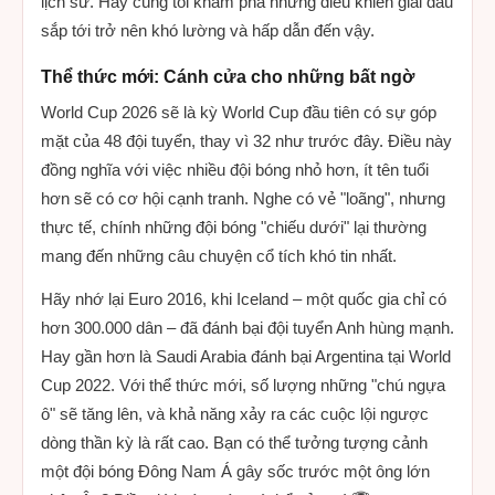
lịch sử. Hãy cùng tôi khám phá những điều khiến giải đấu
sắp tới trở nên khó lường và hấp dẫn đến vậy.
Thể thức mới: Cánh cửa cho những bất ngờ
World Cup 2026 sẽ là kỳ World Cup đầu tiên có sự góp
mặt của 48 đội tuyển, thay vì 32 như trước đây. Điều này
đồng nghĩa với việc nhiều đội bóng nhỏ hơn, ít tên tuổi
hơn sẽ có cơ hội cạnh tranh. Nghe có vẻ "loãng", nhưng
thực tế, chính những đội bóng "chiếu dưới" lại thường
mang đến những câu chuyện cổ tích khó tin nhất.
Hãy nhớ lại Euro 2016, khi Iceland – một quốc gia chỉ có
hơn 300.000 dân – đã đánh bại đội tuyển Anh hùng mạnh.
Hay gần hơn là Saudi Arabia đánh bại Argentina tại World
Cup 2022. Với thể thức mới, số lượng những "chú ngựa
ô" sẽ tăng lên, và khả năng xảy ra các cuộc lội ngược
dòng thần kỳ là rất cao. Bạn có thể tưởng tượng cảnh
một đội bóng Đông Nam Á gây sốc trước một ông lớn