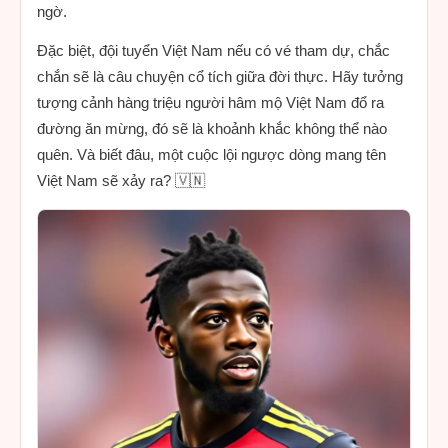
ngờ.
Đặc biệt, đội tuyển Việt Nam nếu có vé tham dự, chắc
chắn sẽ là câu chuyện cổ tích giữa đời thực. Hãy tưởng
tượng cảnh hàng triệu người hâm mộ Việt Nam đổ ra
đường ăn mừng, đó sẽ là khoảnh khắc không thể nào
quên. Và biết đâu, một cuộc lội ngược dòng mang tên
Việt Nam sẽ xảy ra? 🇻🇳