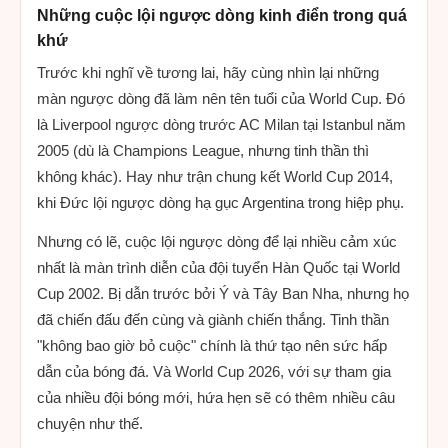
Những cuộc lội ngược dòng kinh điển trong quá
khứ
Trước khi nghĩ về tương lai, hãy cùng nhìn lại những
màn ngược dòng đã làm nên tên tuổi của World Cup. Đó
là Liverpool ngược dòng trước AC Milan tại Istanbul năm
2005 (dù là Champions League, nhưng tinh thần thì
không khác). Hay như trận chung kết World Cup 2014,
khi Đức lội ngược dòng hạ gục Argentina trong hiệp phụ.
Nhưng có lẽ, cuộc lội ngược dòng để lại nhiều cảm xúc
nhất là màn trình diễn của đội tuyển Hàn Quốc tại World
Cup 2002. Bị dẫn trước bởi Ý và Tây Ban Nha, nhưng họ
đã chiến đấu đến cùng và giành chiến thắng. Tinh thần
"không bao giờ bỏ cuộc" chính là thứ tạo nên sức hấp
dẫn của bóng đá. Và World Cup 2026, với sự tham gia
của nhiều đội bóng mới, hứa hẹn sẽ có thêm nhiều câu
chuyện như thế.