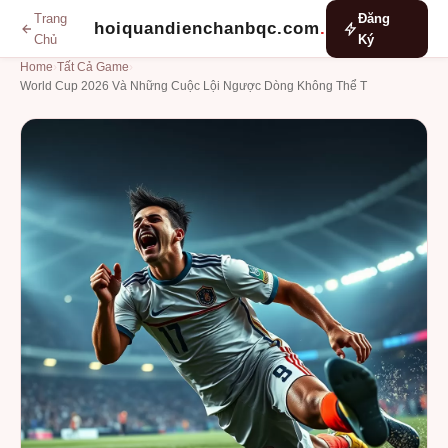
Trang
Đăng
hoiquandienchanbqc.com
.
Chủ
Ký
Home
›
Tất Cả Game
›
World Cup 2026 Và Những Cuộc Lội Ngược Dòng Không Thể T