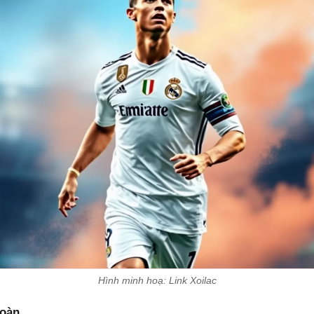
Hình minh hoạ: Link Xoilac
toàn