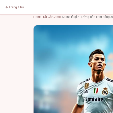
Trang Chủ
Home
›
Tất Cả Game
›
Xoilac là gì? Hướng dẫn xem bóng đá