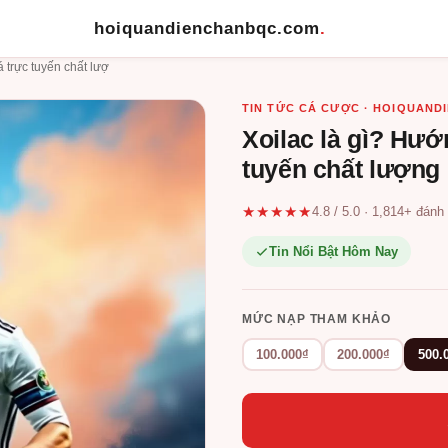
hoiquandienchanbqc.com
.
 trực tuyến chất lượ
TIN TỨC CÁ CƯỢC · HOIQUAN
Xoilac là gì? Hư
tuyến chất lượng
★★★★★
4.8 / 5.0 · 1,814+ đánh
Tin Nổi Bật Hôm Nay
MỨC NẠP THAM KHẢO
100.000₫
200.000₫
500.