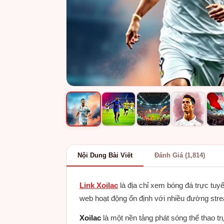
Nội Dung Bài Viết
Đánh Giá (1,814)
Link Xoilac
là địa chỉ xem bóng đá trực tuy
web hoạt động ổn định với nhiều đường str
Xoilac
là một nền tảng phát sóng thể thao tr