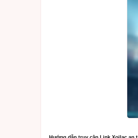
Hướng dẫn truy cập Link Xoilac an 