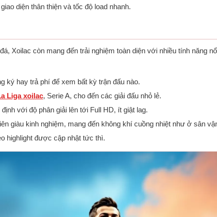
iao diện thân thiện và tốc độ load nhanh.
á, Xoilac còn mang đến trải nghiệm toàn diện với nhiều tính năng nổ
 ký hay trả phí để xem bất kỳ trận đấu nào.
a Liga xoilac
, Serie A, cho đến các giải đấu nhỏ lẻ.
nh với độ phân giải lên tới Full HD, ít giật lag.
iên giàu kinh nghiệm, mang đến không khí cuồng nhiệt như ở sân vậ
eo highlight được cập nhật tức thì.