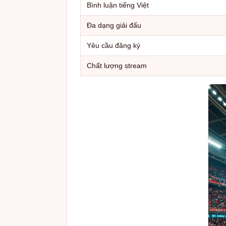
Bình luận tiếng Việt
Đa dạng giải đấu
Yêu cầu đăng ký
Chất lượng stream