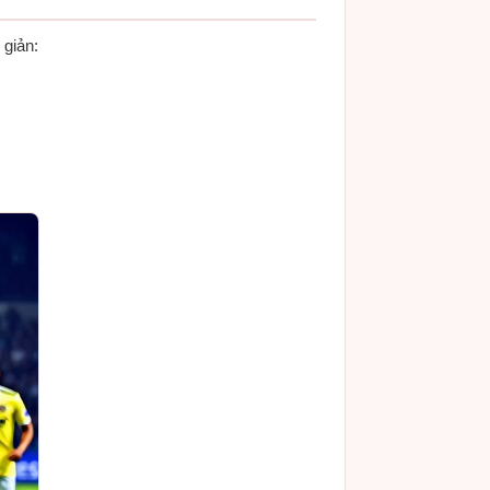
 giản: