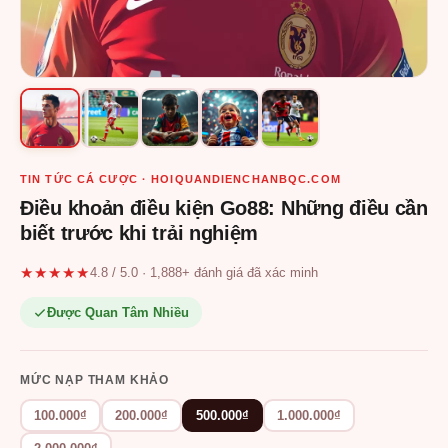
TIN TỨC CÁ CƯỢC · HOIQUANDIENCHANBQC.COM
Điều khoản điều kiện Go88: Những điều cần
biết trước khi trải nghiệm
★★★★★
4.8 / 5.0 · 1,888+ đánh giá đã xác minh
Được Quan Tâm Nhiều
MỨC NẠP THAM KHẢO
100.000₫
200.000₫
500.000₫
1.000.000₫