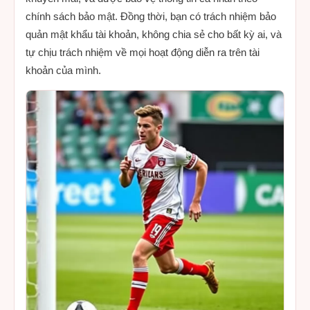
chính sách bảo mật. Đồng thời, bạn có trách nhiệm bảo
quản mật khẩu tài khoản, không chia sẻ cho bất kỳ ai, và
tự chịu trách nhiệm về mọi hoạt động diễn ra trên tài
khoản của mình.