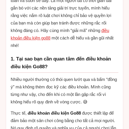
toàn và suôn sẻ đấy. Là một người đã có thời gian dài
gắn bó với các nền tảng giải trí trực tuyến, mình hiểu
rằng việc nắm rõ luật chơi không chỉ bảo vệ quyền lợi
của bạn mà còn giúp bạn tránh được những rắc rối
không đáng có. Hãy cùng mình “giải mã” những
điều
khoản điều kiện go88
một cách dễ hiểu và gần gũi nhất
nhé!
1. Tại sao bạn cần quan tâm đến điều khoản
điều kiện Go88?
Nhiều người thường có thói quen lướt qua và bấm “đồng
ý” mà không thèm đọc kỹ các điều khoản. Mình cũng
từng như vậy, cho đến khi có một lần gặp rắc rối vì
không hiểu rõ quy định về vòng cược. 😅
Thực tế,
điều khoản điều kiện Go88
được thiết lập để
đảm bảo một sân chơi công bằng cho tất cả mọi người.
Nó quy định rõ quyền và nghĩa vụ của cả người chơi lẫn