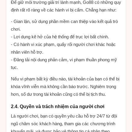
Để giữ môi trường giải trí lành mạnh, Go88 có những quy
định rất rõ ràng về các hành vi bị cấm. Chẳng hạn như:
- Gian lận, sử dụng phần mềm can thiệp vào kết quả trò
chơi.
- Lợi dụng kẽ hở của hệ thống để trục lợi bất chính.
- Có hành vi xúc phạm, quấy rối người chơi khác hoặc
nhân viên hỗ trợ.
- Đăng tải nội dung phản cảm, vi phạm thuần phong mỹ
tục.
Nếu vi phạm bất kỳ điều nào, tài khoản của bạn có thể bị
khóa vĩnh viễn mà không cần báo trước. Nghiêm trọng
hơn, số dư trong tài khoản cũng có thể bị tịch thu.
2.4. Quyền và trách nhiệm của người chơi
Là người chơi, bạn có quyền yêu cầu hỗ trợ 24/7 từ đội
ngũ chăm sóc khách hàng, tham gia các chương trình
khuyến mãi, và được bảo vệ thông tin cá nhân theo