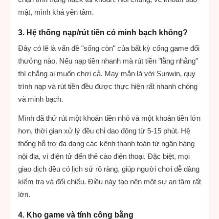
mật, mình khá yên tâm.
3. Hệ thống nạp/rút tiền có minh bạch không?
Đây có lẽ là vấn đề "sống còn" của bất kỳ cổng game đổi
thưởng nào. Nếu nạp tiền nhanh mà rút tiền "lằng nhằng"
thì chẳng ai muốn chơi cả. May mắn là với Sunwin, quy
trình nạp và rút tiền đều được thực hiện rất nhanh chóng
và minh bạch.
Mình đã thử rút một khoản tiền nhỏ và một khoản tiền lớn
hơn, thời gian xử lý đều chỉ dao động từ 5-15 phút. Hệ
thống hỗ trợ đa dạng các kênh thanh toán từ ngân hàng
nội địa, ví điện tử đến thẻ cào điện thoại. Đặc biệt, mọi
giao dịch đều có lịch sử rõ ràng, giúp người chơi dễ dàng
kiểm tra và đối chiếu. Điều này tạo nên một sự an tâm rất
lớn.
4. Kho game và tính công bằng