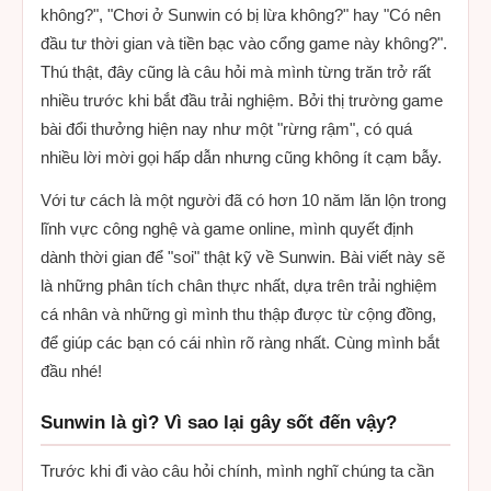
không?", "Chơi ở Sunwin có bị lừa không?" hay "Có nên
đầu tư thời gian và tiền bạc vào cổng game này không?".
Thú thật, đây cũng là câu hỏi mà mình từng trăn trở rất
nhiều trước khi bắt đầu trải nghiệm. Bởi thị trường game
bài đổi thưởng hiện nay như một "rừng rậm", có quá
nhiều lời mời gọi hấp dẫn nhưng cũng không ít cạm bẫy.
Với tư cách là một người đã có hơn 10 năm lăn lộn trong
lĩnh vực công nghệ và game online, mình quyết định
dành thời gian để "soi" thật kỹ về Sunwin. Bài viết này sẽ
là những phân tích chân thực nhất, dựa trên trải nghiệm
cá nhân và những gì mình thu thập được từ cộng đồng,
để giúp các bạn có cái nhìn rõ ràng nhất. Cùng mình bắt
đầu nhé!
Sunwin là gì? Vì sao lại gây sốt đến vậy?
Trước khi đi vào câu hỏi chính, mình nghĩ chúng ta cần