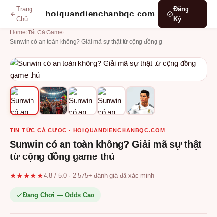
Trang
Đăng
hoiquandienchanbqc.com
.
Chủ
Ký
Home
›
Tất Cả Game
›
Sunwin có an toàn không? Giải mã sự thật từ cộng đồng g
TIN TỨC CÁ CƯỢC · HOIQUANDIENCHANBQC.COM
Sunwin có an toàn không? Giải mã sự thật
từ cộng đồng game thủ
★★★★★
4.8 / 5.0 · 2,575+ đánh giá đã xác minh
Đang Chơi — Odds Cao