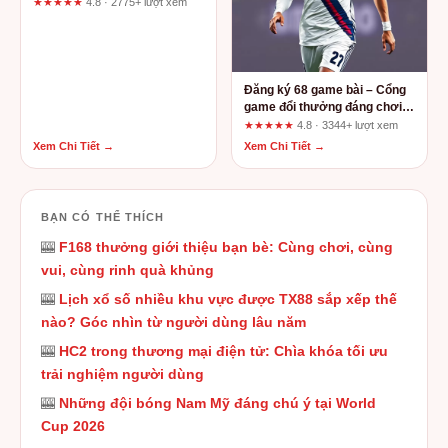
cậy?
★★★★★
4.8 · 2775+ lượt xem
Đăng ký 68 game bài – Cổng
game đổi thưởng đáng chơi
nhất 2025
★★★★★
4.8 · 3344+ lượt xem
Xem Chi Tiết →
Xem Chi Tiết →
BẠN CÓ THỂ THÍCH
🎰
F168 thưởng giới thiệu bạn bè: Cùng chơi, cùng
vui, cùng rinh quà khủng
🎰
Lịch xổ số nhiều khu vực được TX88 sắp xếp thế
nào? Góc nhìn từ người dùng lâu năm
🎰
HC2 trong thương mại điện tử: Chìa khóa tối ưu
trải nghiệm người dùng
🎰
Những đội bóng Nam Mỹ đáng chú ý tại World
Cup 2026