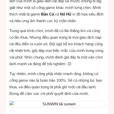
tiên của mình là giao diện rất đẹp và mượt, không bị lag
giật như một số cổng game khác mình từng chơi. Mình
thích nhất là game
Bắn Cá
và
Nổ Hũ
vì đồ họa siêu đỉnh
và hiệu ứng âm thanh cực kỳ mãn nhãn.
Trong quá trình chơi, mình đã có lần thắng lớn và cũng
có lần thua. Nhưng điều quan trọng là mọi giao dịch nạp
rút đều diễn ra suôn sẻ. Đội ngũ hỗ trợ khách hàng cũng
rất nhiệt tình, giải đáp mọi thắc mắc của mình trong vòng
vài phút. Nhìn chung, mình đánh giá đây là một sân chơi
lành mạnh và đáng để trải nghiệm. 😊
Tuy nhiên, mình cũng phải nhấn mạnh rằng, không có
cổng game nào là hoàn hảo 100%. Sẽ có những lúc bạn
thua, và điều quan trọng là phải giữ một cái đầu lạnh.
Đừng để cảm xúc chi phối quyết định của mình.