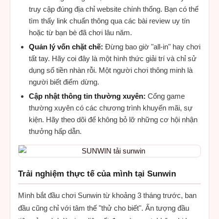
truy cập đúng địa chỉ website chính thống. Bạn có thể
tìm thấy link chuẩn thông qua các bài review uy tín
hoặc từ bạn bè đã chơi lâu năm.
Quản lý vốn chặt chẽ:
Đừng bao giờ "all-in" hay chơi
tất tay. Hãy coi đây là một hình thức giải trí và chỉ sử
dụng số tiền nhàn rỗi. Một người chơi thông minh là
người biết điểm dừng.
Cập nhật thông tin thường xuyên:
Cổng game
thường xuyên có các chương trình khuyến mãi, sự
kiện. Hãy theo dõi để không bỏ lỡ những cơ hội nhận
thưởng hấp dẫn.
Trải nghiệm thực tế của mình tại Sunwin
Mình bắt đầu chơi Sunwin từ khoảng 3 tháng trước, ban
đầu cũng chỉ với tâm thế "thử cho biết". Ấn tượng đầu