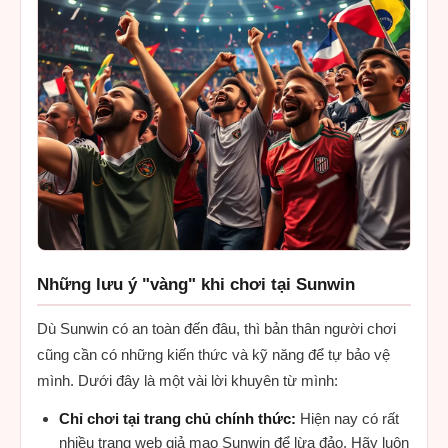
Những lưu ý "vàng" khi chơi tại Sunwin
Dù Sunwin có an toàn đến đâu, thì bản thân người chơi
cũng cần có những kiến thức và kỹ năng để tự bảo vệ
mình. Dưới đây là một vài lời khuyên từ mình:
Chỉ chơi tại trang chủ chính thức:
Hiện nay có rất
nhiều trang web giả mạo Sunwin để lừa đảo. Hãy luôn