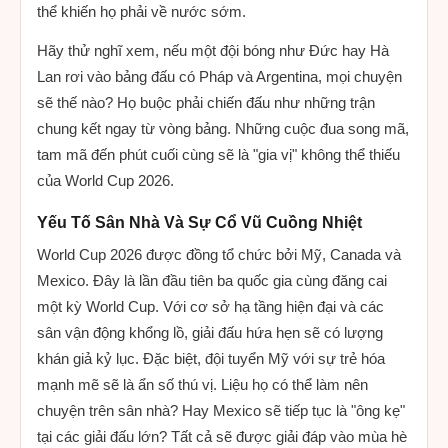
thể khiến họ phải về nước sớm.
Hãy thử nghĩ xem, nếu một đội bóng như Đức hay Hà
Lan rơi vào bảng đấu có Pháp và Argentina, mọi chuyện
sẽ thế nào? Họ buộc phải chiến đấu như những trận
chung kết ngay từ vòng bảng. Những cuộc đua song mã,
tam mã đến phút cuối cùng sẽ là "gia vị" không thể thiếu
của World Cup 2026.
Yếu Tố Sân Nhà Và Sự Cổ Vũ Cuồng Nhiệt
World Cup 2026 được đồng tổ chức bởi Mỹ, Canada và
Mexico. Đây là lần đầu tiên ba quốc gia cùng đăng cai
một kỳ World Cup. Với cơ sở hạ tầng hiện đại và các
sân vận động khổng lồ, giải đấu hứa hẹn sẽ có lượng
khán giả kỷ lục. Đặc biệt, đội tuyển Mỹ với sự trẻ hóa
mạnh mẽ sẽ là ẩn số thú vị. Liệu họ có thể làm nên
chuyện trên sân nhà? Hay Mexico sẽ tiếp tục là "ông kẹ"
tại các giải đấu lớn? Tất cả sẽ được giải đáp vào mùa hè