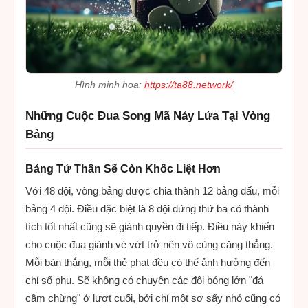
Hình minh hoạ:
https://ta88.network/
Những Cuộc Đua Song Mã Nảy Lửa Tại Vòng
Bảng
Bảng Tử Thần Sẽ Còn Khốc Liệt Hơn
Với 48 đội, vòng bảng được chia thành 12 bảng đấu, mỗi
bảng 4 đội. Điều đặc biệt là 8 đội đứng thứ ba có thành
tích tốt nhất cũng sẽ giành quyền đi tiếp. Điều này khiến
cho cuộc đua giành vé vớt trở nên vô cùng căng thẳng.
Mỗi bàn thắng, mỗi thẻ phạt đều có thể ảnh hưởng đến
chỉ số phụ. Sẽ không có chuyện các đội bóng lớn "đá
cầm chừng" ở lượt cuối, bởi chỉ một sơ sẩy nhỏ cũng có