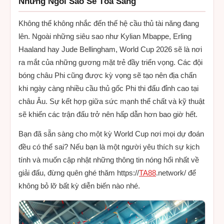
Những Ngôi Sao Sẽ Tỏa Sáng
Không thể không nhắc đến thế hệ cầu thủ tài năng đang
lên. Ngoài những siêu sao như Kylian Mbappe, Erling
Haaland hay Jude Bellingham, World Cup 2026 sẽ là nơi
ra mắt của những gương mặt trẻ đầy triển vọng. Các đội
bóng châu Phi cũng được kỳ vọng sẽ tạo nên địa chấn
khi ngày càng nhiều cầu thủ gốc Phi thi đấu đỉnh cao tại
châu Âu. Sự kết hợp giữa sức mạnh thể chất và kỹ thuật
sẽ khiến các trận đấu trở nên hấp dẫn hơn bao giờ hết.
Bạn đã sẵn sàng cho một kỳ World Cup nơi mọi dự đoán
đều có thể sai? Nếu bạn là một người yêu thích sự kịch
tính và muốn cập nhật những thông tin nóng hổi nhất về
giải đấu, đừng quên ghé thăm https://
TA88
.network/ để
không bỏ lỡ bất kỳ diễn biến nào nhé.