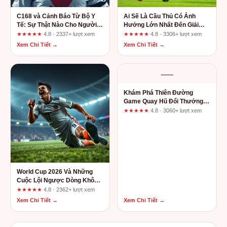
C168 và Cảnh Báo Từ Bộ Y
Ai Sẽ Là Cầu Thủ Có Ảnh
Tế: Sự Thật Nào Cho Người
Hưởng Lớn Nhất Đến Giải
Tiêu Dùng?
Đấu?
★★★★★
4.8 · 2337+ lượt xem
★★★★★
4.8 · 3306+ lượt xem
Xem Chi Tiết →
Xem Chi Tiết →
—
Khám Phá Thiên Đường
Game Quay Hũ Đổi Thưởng
Đẳng Cấp
★★★★★
4.8 · 3060+ lượt xem
World Cup 2026 Và Những
Cuộc Lội Ngược Dòng Không
Thể Tin
★★★★★
4.8 · 2362+ lượt xem
Xem Chi Tiết →
Xem Chi Tiết →