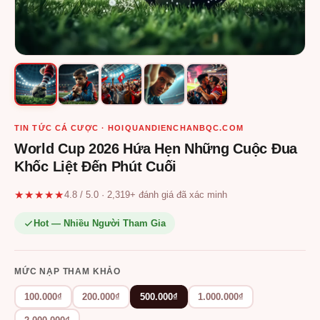
TIN TỨC CÁ CƯỢC · HOIQUANDIENCHANBQC.COM
World Cup 2026 Hứa Hẹn Những Cuộc Đua
Khốc Liệt Đến Phút Cuối
★★★★★
4.8 / 5.0 · 2,319+ đánh giá đã xác minh
Hot — Nhiều Người Tham Gia
MỨC NẠP THAM KHẢO
100.000₫
200.000₫
500.000₫
1.000.000₫