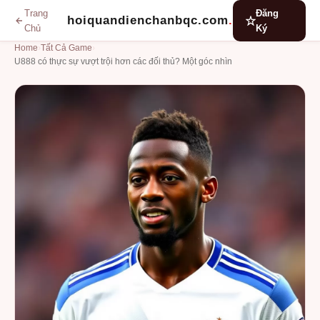
Trang
Đăng
hoiquandienchanbqc.com
.
Chủ
Ký
Home
›
Tất Cả Game
›
U888 có thực sự vượt trội hơn các đối thủ? Một góc nhìn