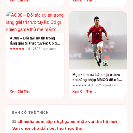
Xem Chi Tiết →
Xem Chi Tiết →
AO88 – Đối tác uy tín trong
làng giải trí trực tuyến: Có gì
khiến game thủ mê mẩn?
★★★★★
4.8 · 2597+ lượt xem
Mẹo kiểm tra bảo mật trước
khi đăng nhập MMOO để tránh
mất tài khoản
★★★★★
4.8 · 2327+ lượt xem
Xem Chi Tiết →
Xem Chi Tiết →
BẠN CÓ THỂ THÍCH
🎰
s8media.com cập nhật game nhập vai thế hệ mới –
Sân chơi cho dân bet thủ thực thụ