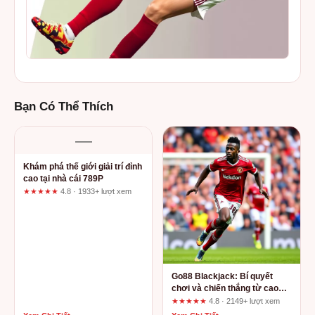
Bạn Có Thể Thích
—
Khám phá thế giới giải trí đỉnh
cao tại nhà cái 789P
★★★★★
4.8 · 1933+ lượt xem
Go88 Blackjack: Bí quyết
chơi và chiến thắng từ cao
thủ
★★★★★
4.8 · 2149+ lượt xem