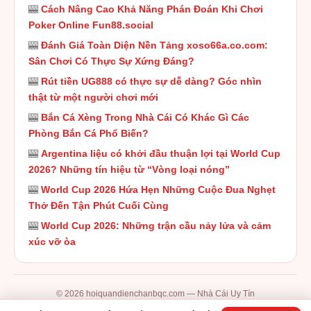
🎰
Cách Nâng Cao Khả Năng Phán Đoán Khi Chơi
Poker Online Fun88.social
🎰
Đánh Giá Toàn Diện Nền Tảng xoso66a.co.com:
Sân Chơi Có Thực Sự Xứng Đáng?
🎰
Rút tiền UG888 có thực sự dễ dàng? Góc nhìn
thật từ một người chơi mới
🎰
Bắn Cá Xèng Trong Nhà Cái Có Khác Gì Các
Phòng Bắn Cá Phổ Biến?
🎰
Argentina liệu có khởi đầu thuận lợi tại World Cup
2026? Những tín hiệu từ “Vòng loại nóng”
🎰
World Cup 2026 Hứa Hẹn Những Cuộc Đua Nghẹt
Thở Đến Tận Phút Cuối Cùng
🎰
World Cup 2026: Những trận cầu nảy lửa và cảm
xúc vỡ òa
© 2026 hoiquandienchanbqc.com — Nhà Cái Uy Tín
Contact
·
Chính Sách Giao Dịch
·
Chính Sách Hoàn Trả
·
Chính Sách Bảo