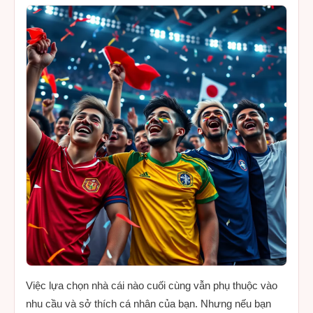
Việc lựa chọn nhà cái nào cuối cùng vẫn phụ thuộc vào
nhu cầu và sở thích cá nhân của bạn. Nhưng nếu bạn