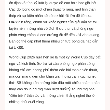
ổn định và tính kỷ luật lại được đề cao hơn bao giờ hết.
Các đội bóng có một chiến thuật rõ ràng, một tinh thần
thép và sự kiên nhẫn sẽ có cơ hội rất lớn để tiến xa.
UK88
tin rằng, chính sự khắc nghiệt của giải đấu sẽ tôi
luyện nên những nhà vô địch thực thụ, và phòng ngự
phản công chính là con đường tắt để đến với vinh quang.
Bạn có thể cập nhật thêm nhiều tin tức bóng đá hấp dẫn
tại UK88.
World Cup 2026 hứa hẹn sẽ là một kỳ World Cup đầy bất
ngờ và kịch tính. Sự trở lại của phòng ngự phản công
không chỉ làm phong phú thêm các bài toán chiến thuật,
mà còn mang đến cho khán giả những cảm xúc nghẹt
thở. Sẽ không còn những trận đấu một chiều nhàm chán,
thay vào đó là những màn rượt đuổi tỷ số, những pha
"điện biến" thần tốc và những chiến thắng nghẹt thở ở
những phút cuối cùng.