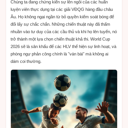
Chúng ta đang chứng kiến sự lên ngôi của các huấn
luyện viên thực dụng tại các giải VĐQG hàng đầu châu
Âu. Họ không ngại ngần từ bỏ quyền kiểm soát bóng để
đổi lấy sự chắc chắn. Những chiến thuật này đã thấm
nhuần vào tư duy của các cầu thủ và khi họ lên tuyển, nó
trở thành một lựa chọn chiến thuật khả thi. World Cup
2026 sẽ là sân khấu để các HLV thể hiện sự linh hoạt, và
phòng ngự phản công chính là "ván bài" mà không ai
dám coi thường.