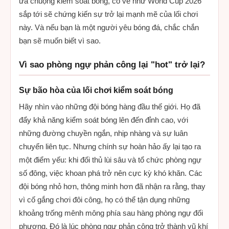
ưa chuộng kiểm soát bóng, có vẻ như World Cup 2026
sắp tới sẽ chứng kiến sự trở lại mạnh mẽ của lối chơi
này. Và nếu bạn là một người yêu bóng đá, chắc chắn
bạn sẽ muốn biết vì sao.
Vì sao phòng ngự phản công lại "hot" trở lại?
Sự bão hòa của lối chơi kiểm soát bóng
Hãy nhìn vào những đội bóng hàng đầu thế giới. Họ đã
đẩy khả năng kiểm soát bóng lên đến đỉnh cao, với
những đường chuyền ngắn, nhịp nhàng và sự luân
chuyển liên tục. Nhưng chính sự hoàn hảo ấy lại tạo ra
một điểm yếu: khi đối thủ lùi sâu và tổ chức phòng ngự
số đông, việc khoan phá trở nên cực kỳ khó khăn. Các
đội bóng nhỏ hơn, thông minh hơn đã nhận ra rằng, thay
vì cố gắng chơi đôi công, họ có thể tận dụng những
khoảng trống mênh mông phía sau hàng phòng ngự đối
phương. Đó là lúc phòng ngự phản công trở thành vũ khí