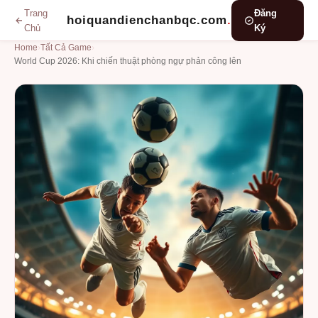
Trang
Đăng
hoiquandienchanbqc.com
.
Chủ
Ký
Home
›
Tất Cả Game
›
World Cup 2026: Khi chiến thuật phòng ngự phản công lên