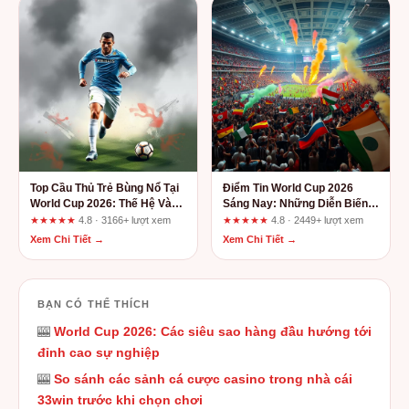
Top Cầu Thủ Trẻ Bùng Nổ Tại
Điểm Tin World Cup 2026
World Cup 2026: Thế Hệ Vàng
Sáng Nay: Những Diễn Biến
Của Bóng Đá Thế Giới
Nóng Hổi Không Thể Bỏ Lỡ
★★★★★
4.8 · 3166+ lượt xem
★★★★★
4.8 · 2449+ lượt xem
Xem Chi Tiết →
Xem Chi Tiết →
BẠN CÓ THỂ THÍCH
🎰
World Cup 2026: Các siêu sao hàng đầu hướng tới
đỉnh cao sự nghiệp
🎰
So sánh các sảnh cá cược casino trong nhà cái
33win trước khi chọn chơi