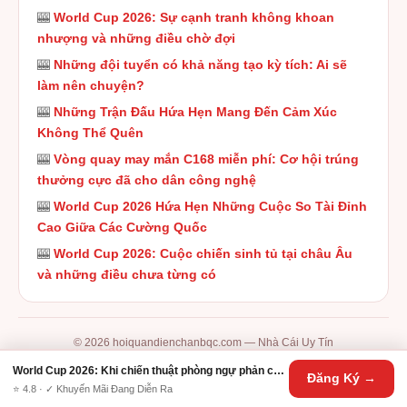
🎰
World Cup 2026: Sự cạnh tranh không khoan
nhượng và những điều chờ đợi
🎰
Những đội tuyển có khả năng tạo kỳ tích: Ai sẽ
làm nên chuyện?
🎰
Những Trận Đấu Hứa Hẹn Mang Đến Cảm Xúc
Không Thể Quên
🎰
Vòng quay may mắn C168 miễn phí: Cơ hội trúng
thưởng cực đã cho dân công nghệ
🎰
World Cup 2026 Hứa Hẹn Những Cuộc So Tài Đỉnh
Cao Giữa Các Cường Quốc
🎰
World Cup 2026: Cuộc chiến sinh tủ tại châu Âu
và những điều chưa từng có
© 2026 hoiquandienchanbqc.com — Nhà Cái Uy Tín
Contact
·
Chính Sách Giao Dịch
·
Chính Sách Hoàn Trả
·
Chính Sách Bảo
World Cup 2026: Khi chiến thuật phòng ngự phản công lên ngôi trở lại
Đăng Ký →
Mật
·
Điều Khoản Dịch Vụ
·
Tra Cứu Vé
·
Tất Cả Game
·
Sitemap
⭐ 4.8 · ✓ Khuyến Mãi Đang Diễn Ra