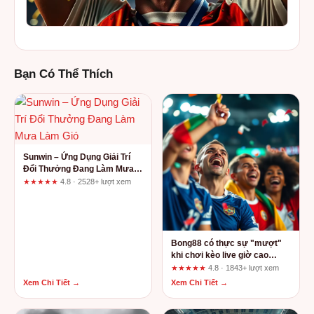
Bạn Có Thể Thích
Sunwin – Ứng Dụng Giải Trí
Đổi Thưởng Đang Làm Mưa
Làm Gió
★★★★★
4.8 · 2528+ lượt xem
Bong88 có thực sự "mượt"
khi chơi kèo live giờ cao
điểm? Trải nghiệm thực tế từ
★★★★★
4.8 · 1843+ lượt xem
dân cược
Xem Chi Tiết →
Xem Chi Tiết →