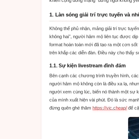
khiến cộng đồng mạng "đứng ngồi không yên"
1. Làn sóng giải trí trực tuyến và n
Không thể phủ nhận, mảng giải trí trực tuyế
không hai", người hâm mộ liên tục được dịp 
format hoàn toàn mới đã tạo ra một cơn sốt
trên khắp các diễn đàn. Điều này cho thấy 
1.1. Sự kiện livestream đình đám
Bên cạnh các chương trình truyền hình, các
người hâm mộ không còn là điều xa lạ, nhưn
người xem cùng lúc, biến nó thành một sự 
của mình xuất hiện vài phút. Đó là sức mạn
đừng quên ghé thăm
https://vic.cheap/
để cậ