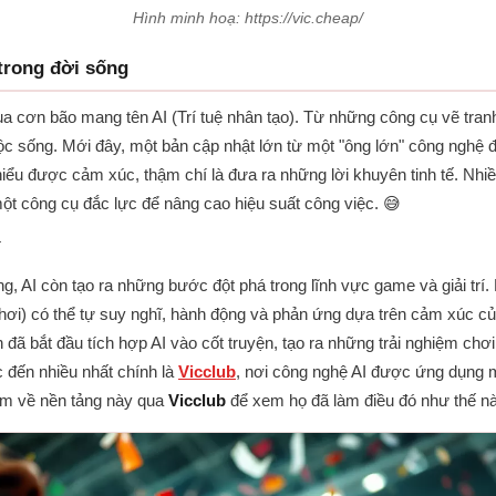
Hình minh hoạ: https://vic.cheap/
trong đời sống
 cơn bão mang tên AI (Trí tuệ nhân tạo). Từ những công cụ vẽ tranh, 
c sống. Mới đây, một bản cập nhật lớn từ một "ông lớn" công nghệ đã 
ể hiểu được cảm xúc, thậm chí là đưa ra những lời khuyên tinh tế. Nh
ột công cụ đắc lực để nâng cao hiệu suất công việc. 😅
g, AI còn tạo ra những bước đột phá trong lĩnh vực game và giải tr
ơi) có thể tự suy nghĩ, hành động và phản ứng dựa trên cảm xúc củ
 đã bắt đầu tích hợp AI vào cốt truyện, tạo ra những trải nghiệm c
 đến nhiều nhất chính là
Vicclub
, nơi công nghệ AI được ứng dụng 
thêm về nền tảng này qua
Vicclub
để xem họ đã làm điều đó như thế n