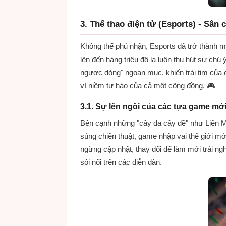
3. Thể thao điện tử (Esports) - Sân
Không thể phủ nhận, Esports đã trở thành một
lên đến hàng triệu đô la luôn thu hút sự ch
ngược dòng" ngoạn mục, khiến trái tim của 
vì niềm tự hào của cả một cộng đồng. 🎮
3.1. Sự lên ngôi của các tựa game mớ
Bên cạnh những "cây đa cây đề" như Liên M
súng chiến thuật, game nhập vai thế giới mở
ngừng cập nhật, thay đổi để làm mới trải n
sôi nổi trên các diễn đàn.