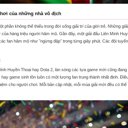
 chơi của những nhà vô địch
 phần không thể thiếu trong đời sống giải trí của giới trẻ. Những gi
ú ý của hàng triệu người hâm mộ. Gần đây, một giải đấu Liên Minh Huy
các fan hâm mộ như "ngừng đập" trong từng giây phút. Các đội tuyển
i
inh Huyền Thoại hay Dota 2, làn sóng các tựa game mới cũng đang 
 hay game sinh tồn luôn có một lượng fan trung thành nhất định. Điều
ghiệm cho người chơi. Mỗi bản cập nhật, mỗi mùa giải mới đều có thể